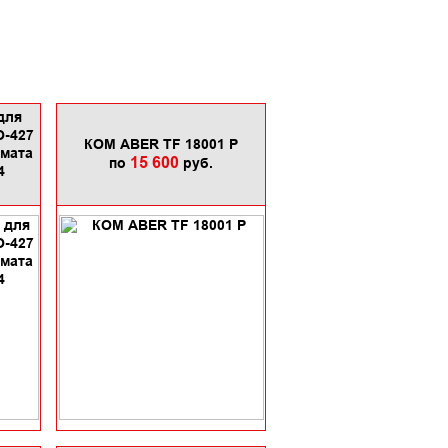
для
О-427
КОМ ABER TF 18001 P
омата
15 600
по
руб.
4