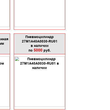
Пневмоцилиндр
анная
27М1А40А0030-RU01
мм
в наличии
5000
по
руб.