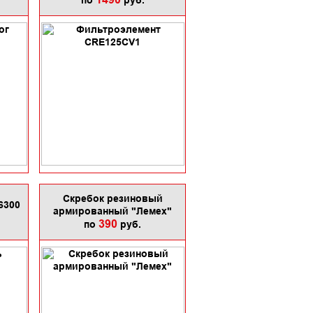
1490
по
руб.
Скребок резиновый
6300
армированный "Лемех"
390
по
руб.