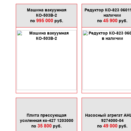
Машина вакуумная
Редуктор КО-823 0601
КО-503В-2
наличии
995 000
45 900
по
руб.
по
руб.
Плита прессующая
Насосный агрегат АНЦ
усиленная ко-427 1203000
9274000-04
35 800
49 000
по
руб.
по
руб.