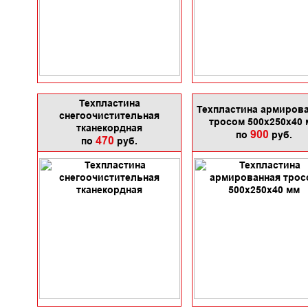
Техпластина
Техпластина армиров
снегоочистительная
тросом 500x250x40 
тканекордная
900
по
руб.
470
по
руб.