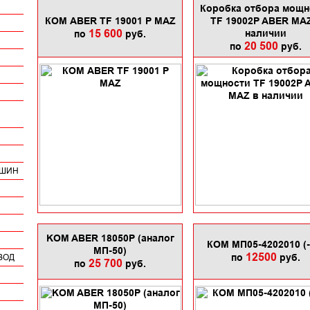
Коробка отбора мощн
КОМ АBER TF 19001 P MAZ
TF 19002P ABER MA
15 600
наличии
по
руб.
20 500
по
руб.
Н
АШИН
KOM ABER 18050P (аналог
КОМ МП05-4202010 (-
МП-50)
12500
по
руб.
ВОД
25 700
по
руб.