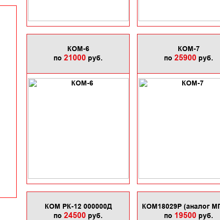
КОМ-6
КОМ-7
21000
25900
по
руб.
по
руб.
КОМ РК-12 000000Д
КОМ18029P (аналог МП
24500
19500
по
руб.
по
руб.