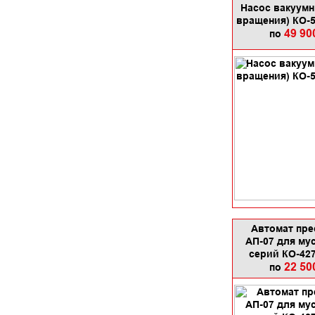
Насос вакуумн
вращения) КО-5
49 90
по
Автомат пре
АП-07 для му
серий КО-427
22 50
по