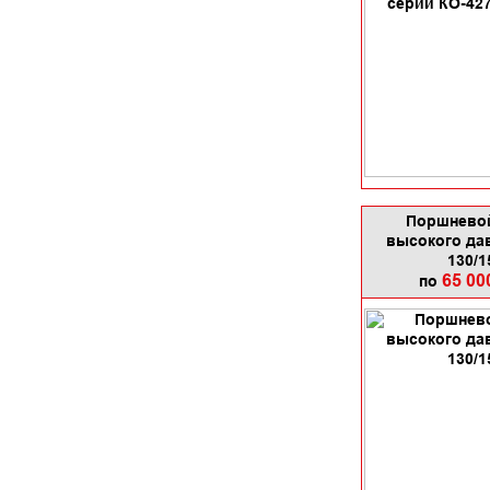
Поршневой
высокого да
130/1
65 00
по