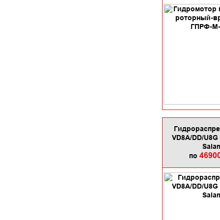
Гидрораспре
VD8A/DD/U8G 
Sala
4690
по