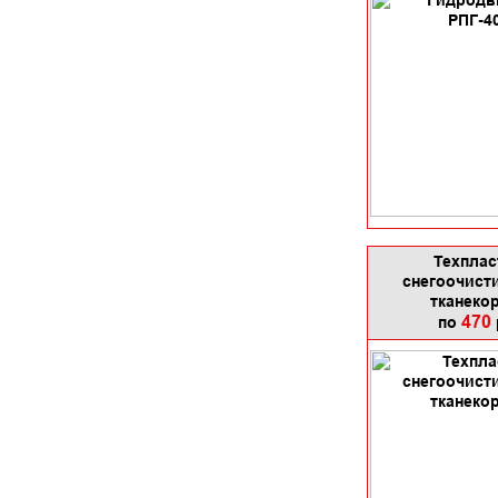
Техплас
снегоочист
тканеко
470
по