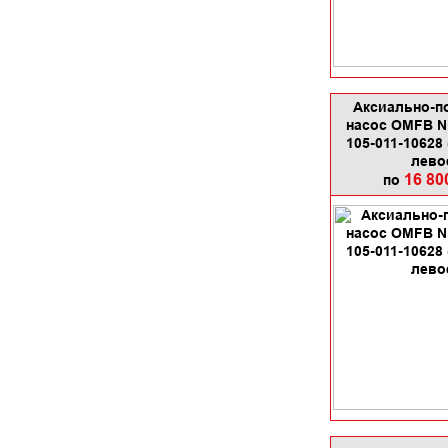
Аксиально-п
насос OMFB N
105-011-10628
лево
16 80
по