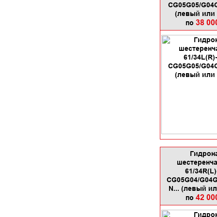
CG05G05/G04G
(левый или
38 00
по
Гидрон
шестеренча
61/34R(L)
CG05G04/G04G
N... (левый и
42 00
по