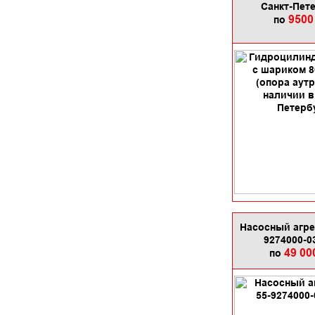
Санкт-Пет
9500
по
Насосный агре
9274000-0
49 00
по