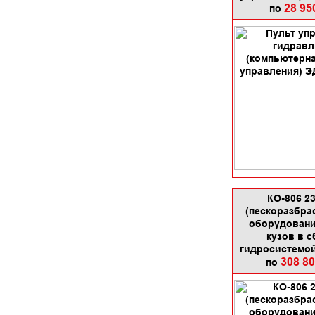
28 95
по
КО-806 2
(пескоразбр
оборудовани
кузов в с
гидросистемой
308 8
по